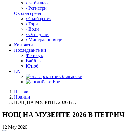
›
За бизнеса
›
Регистри
Околна среда
›
Съобщения
›
Гори
›
Води
›
Отпадъци
›
Минерални води
Контакти
Последвайте ни
Фейсбук
Вайбър
Ютюб
EN
български
English
Начало
Новини
НОЩ НА МУЗЕИТЕ 2026 В …
НОЩ НА МУЗЕИТЕ 2026 В ПЕТРИЧ
12 May 2026