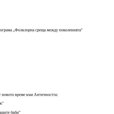
рограма „Фолклорна среща между поколенията"
т новото време към Античността:
ек"
ашите баби"