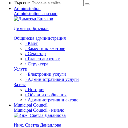
Търсене
Administration
Administration - начало
Димитър Бръчков
Общинска администрация
›
Кмет
›
Заместник кметове
›
Секретар
›
Главен архитект
›
Структура
Услуги
›
Електронни услуги
›
Административни услуги
За нас
›
История
›
Обяви и съобщения
›
Административни актове
Municipal Council
Municipal Council - начало
Инж. Светла Данаилова