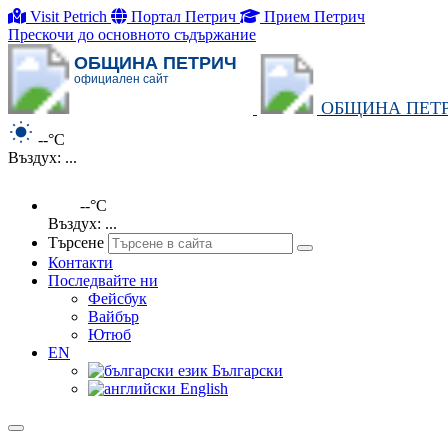
Visit Petrich
Портал Петрич
Прием Петрич
Прескочи до основното съдържание
ОБЩИНА ПЕТРИЧ
официален сайт
ОБЩИНА ПЕТ
--°C
Въздух: ...
--°C
Въздух: ...
Търсене
Контакти
Последвайте ни
Фейсбук
Вайбър
Ютюб
EN
Български
English