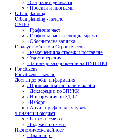
›
Социални дейности
›
Проекти и програми
Urban planning
Urban planning - начало
ОУПО
›
Графична част
›
Графична част - селищна мрежа
›
Обяснителна записка
Градоустройство и Строителство
›
Разрешения за строеж и поставяне
›
Удостоверения
›
Заповеди за одобрение на ПУП-ПРЗ
For citizens
For citizens - начало
Достъп до общ. информация
›
Приложения, сигнали и жалби
›
Декларации по ЗПУКИ
›
Информация по ЗДОИ
›
Избори
›
Архив профил на купувача
Финанси и бюджет
›
Банкови сметки
›
Бюджет и отчети
Икономическа дейност
›
Транспорт