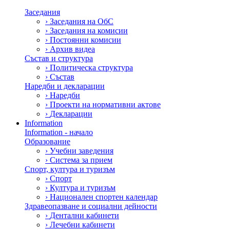
Заседания
›
Заседания на ОбС
›
Заседания на комисии
›
Постоянни комисии
›
Архив видеа
Състав и структура
›
Политическа структура
›
Състав
Наредби и декларации
›
Наредби
›
Проекти на нормативни актове
›
Декларации
Information
Information - начало
Образование
›
Учебни заведения
›
Система за прием
Спорт, култура и туризъм
›
Спорт
›
Култура и туризъм
›
Национален спортен календар
Здравеопазване и социални дейности
›
Дентални кабинети
›
Лечебни кабинети