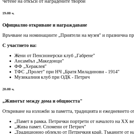
Четене на откъси от наградените творби
19:00 ч.
Официално откриване и награждаване
Връчване на номинациите „Приятели на музея" и празнична п
С участието на:
Жени от Пенсионерски клуб „Габрене"
Ансамбъл „Македонци"
ФФ „Хераклея"
ТФС „Пролет" при НЧ „Братя Миладинови - 1914"
Музикалния клуб при ОДК - Петрич
20:00 ч.
„Животът между дома и общността"
Откриване на изложби за паметта, традицията и ежедневието о
„Памет в рамка. Петрички портрети от началото на XX в
„Жива памет. Спомени от Петрич"
„Традиционно облекло от Петричкия край. Тъканите от н