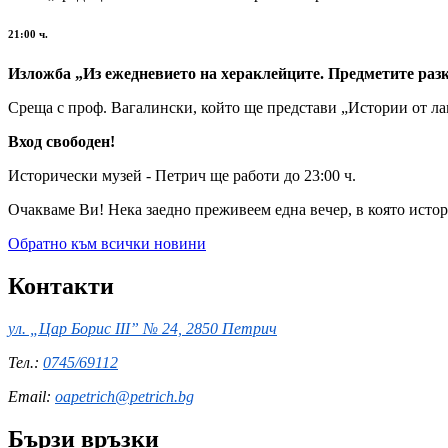
21:00 ч.
Изложба „Из ежедневието на хераклейците. Предметите раз
Среща с проф. Вагалински, който ще представи „Истории от л
Вход свободен!
Исторически музей - Петрич ще работи до 23:00 ч.
Очакваме Ви! Нека заедно преживеем една вечер, в която истори
Обратно към всички новини
Контакти
ул. „Цар Борис III” № 24, 2850 Петрич
Тел.:
0745/69112
Email:
oapetrich@petrich.bg
Бързи връзки