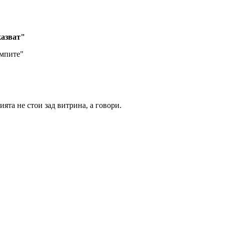
казват"
ампите"
ята не стои зад витрина, а говори.