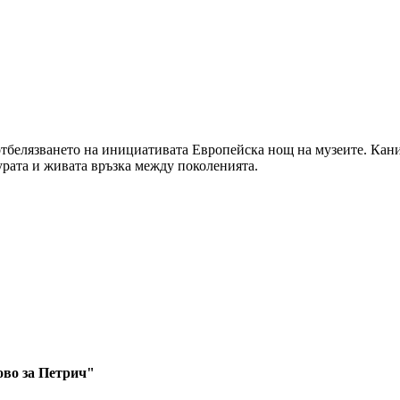
 отбелязването на инициативата Европейска нощ на музеите. Кани
урата и живата връзка между поколенията.
ово за Петрич"