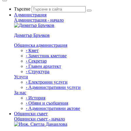
Търсене
Администрация
Администрация - начало
Димитър Бръчков
Общинска администрация
›
Кмет
›
Заместник кметове
›
Секретар
›
Главен архитект
›
Структура
Услуги
›
Електронни услуги
›
Административни услуги
За нас
›
История
›
Обяви и съобщения
›
Административни актове
Общински съвет
Общински съвет - начало