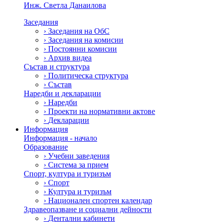
Инж. Светла Данаилова
Заседания
›
Заседания на ОбС
›
Заседания на комисии
›
Постоянни комисии
›
Архив видеа
Състав и структура
›
Политическа структура
›
Състав
Наредби и декларации
›
Наредби
›
Проекти на нормативни актове
›
Декларации
Информация
Информация - начало
Образование
›
Учебни заведения
›
Система за прием
Спорт, култура и туризъм
›
Спорт
›
Култура и туризъм
›
Национален спортен календар
Здравеопазване и социални дейности
›
Дентални кабинети