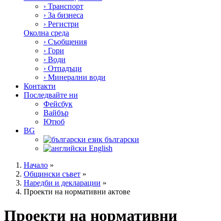
›
Транспорт
›
За бизнеса
›
Регистри
Околна среда
›
Съобщения
›
Гори
›
Води
›
Отпадъци
›
Минерални води
Контакти
Последвайте ни
Фейсбук
Вайбър
Ютюб
BG
български
English
Начало
»
Общински съвет
»
Наредби и декларации
»
Проекти на нормативни актове
Проекти на нормативни