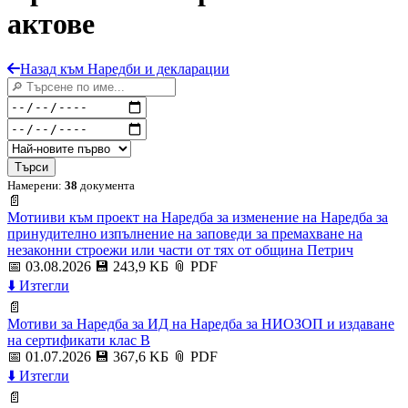
актове
Назад към Наредби и декларации
Търси
Намерени:
38
документа
📄
Мотииви към проект на Наредба за изменение на Наредба за
принудително изпълнение на заповеди за премахване на
незаконни строежи или части от тях от община Петрич
📅 03.08.2026
💾 243,9 KБ
📎 PDF
⬇️ Изтегли
📄
Мотиви за Наредба за ИД на Наредба за НИОЗОП и издаване
на сертификати клас В
📅 01.07.2026
💾 367,6 KБ
📎 PDF
⬇️ Изтегли
📄