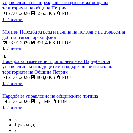
управление и разпореждане с общински жилища на
територията на община Петрич
📅 27.01.2026
💾 555,3 KБ
📎 PDF
⬇️ Изтегли
📄
Мотиви Наредба за реда и начина на ползване на дървесина
добита извън горски фонд
📅 23.01.2026
💾 321,4 KБ
📎 PDF
⬇️ Изтегли
📄
Наредба за изменение и допълнение на Наредбата за
управление на отпадъците и поддържане чистотата на
територията на Община Петрич
📅 21.01.2026
💾 803,0 KБ
📎 PDF
⬇️ Изтегли
📄
Наредба за управление на общинските пътища
📅 21.01.2026
💾 1,5 МБ
📎 PDF
⬇️ Изтегли
«
1
(текуща)
2