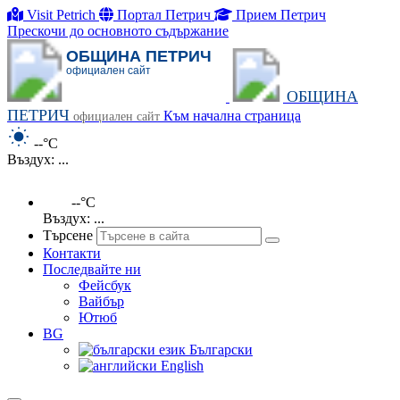
Visit Petrich
Портал Петрич
Прием Петрич
Прескочи до основното съдържание
ОБЩИНА ПЕТРИЧ
официален сайт
ОБЩИНА
ПЕТРИЧ
Към начална страница
официален сайт
--°C
Въздух: ...
--°C
Въздух: ...
Търсене
Контакти
Последвайте ни
Фейсбук
Вайбър
Ютюб
BG
Български
English