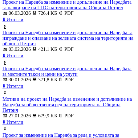
Проект на Наредба за изменение и допълнение на Наредбата
за паркиране на ППС на територията на Община Петрич
📅 06.03.2026
💾 726,4 KБ
📎 PDF
⬇️ Изтегли
📄
Проект на Наредба за изменение и допълнение на Наредба за
изграждане и опазване на зелената система на територията на
община Петрич
📅 03.02.2026
💾 421,1 KБ
📎 PDF
⬇️ Изтегли
📄
Проект на Наредба за изменение и допълнение на Наредбата
за местните такси и цени на услуги
📅 30.01.2026
💾 371,8 KБ
📎 PDF
⬇️ Изтегли
📄
Mотиви на проект на Наредба за изменение и допълнение на
Наредба за обществения ред на територията на Община
Петрич
📅 27.01.2026
💾 679,9 KБ
📎 PDF
⬇️ Изтегли
📄
Проект за изменение на Наредба за реда и условията за