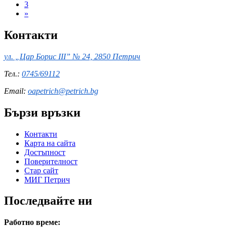
3
»
Контакти
ул. „Цар Борис III” № 24, 2850 Петрич
Тел.:
0745/69112
Email:
oapetrich@petrich.bg
Бързи връзки
Контакти
Карта на сайта
Достъпност
Поверителност
Стар сайт
МИГ Петрич
Последвайте ни
Работно време: