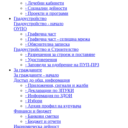
›
Лечебни кабинети
›
Социални дейности
›
Проекти и програми
Градоустройство
Градоустройство - начало
ОУПО
›
Графична част
›
Графична част - селищна мрежа
›
Обяснителна записка
Градоустройство и Строителство
›
Разрешения за строеж и поставяне
›
Удостоверения
›
Заповеди за одобрение на ПУП-ПРЗ
За гражданите
За гражданите - начало
Достъп до общ. информация
›
Приложения, сигнали и жалби
›
Декларации по ЗПУКИ
›
Информация по ЗДОИ
›
Избори
›
Архив профил на купувача
Финанси и бюджет
›
Банкови сметки
›
Бюджет и отчети
Икономическа дейност