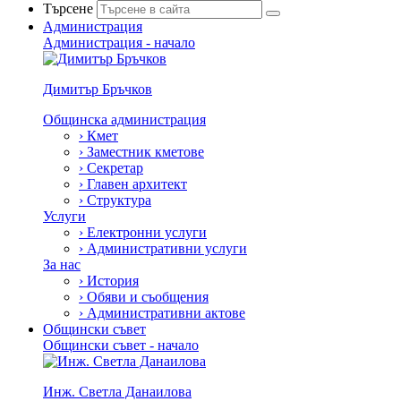
Търсене
Администрация
Администрация - начало
Димитър Бръчков
Общинска администрация
›
Кмет
›
Заместник кметове
›
Секретар
›
Главен архитект
›
Структура
Услуги
›
Електронни услуги
›
Административни услуги
За нас
›
История
›
Обяви и съобщения
›
Административни актове
Общински съвет
Общински съвет - начало
Инж. Светла Данаилова