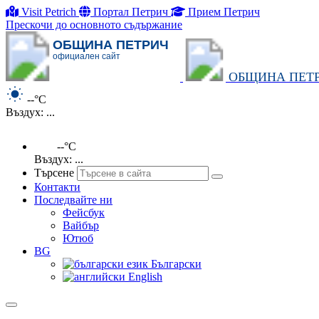
Visit Petrich
Портал Петрич
Прием Петрич
Прескочи до основното съдържание
ОБЩИНА ПЕТРИЧ
официален сайт
ОБЩИНА ПЕТ
--°C
Въздух: ...
--°C
Въздух: ...
Търсене
Контакти
Последвайте ни
Фейсбук
Вайбър
Ютюб
BG
Български
English