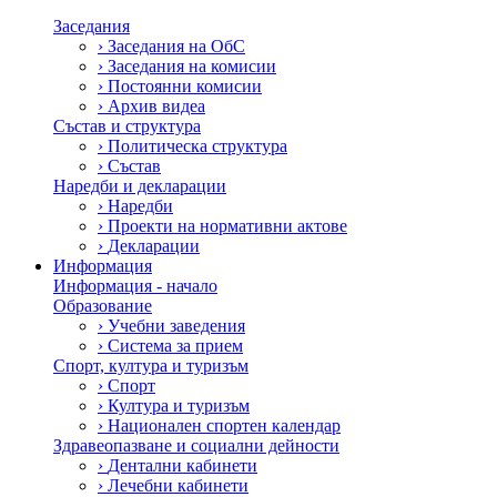
Заседания
›
Заседания на ОбС
›
Заседания на комисии
›
Постоянни комисии
›
Архив видеа
Състав и структура
›
Политическа структура
›
Състав
Наредби и декларации
›
Наредби
›
Проекти на нормативни актове
›
Декларации
Информация
Информация - начало
Образование
›
Учебни заведения
›
Система за прием
Спорт, култура и туризъм
›
Спорт
›
Култура и туризъм
›
Национален спортен календар
Здравеопазване и социални дейности
›
Дентални кабинети
›
Лечебни кабинети