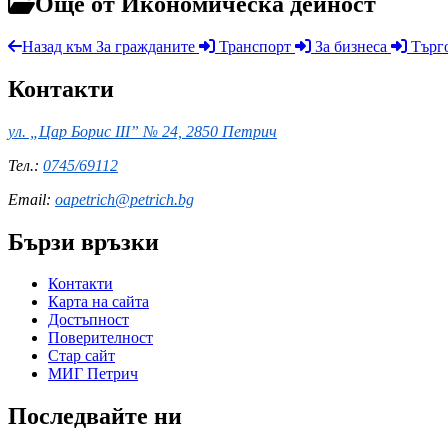
Още от Икономическа дейност
Назад към За гражданите
Транспорт
За бизнеса
Търго
Контакти
ул. „Цар Борис III” № 24, 2850 Петрич
Тел.:
0745/69112
Email:
oapetrich@petrich.bg
Бързи връзки
Контакти
Карта на сайта
Достъпност
Поверителност
Стар сайт
МИГ Петрич
Последвайте ни