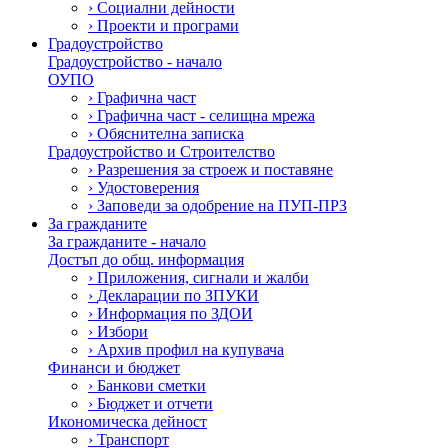
›
Социални дейности
›
Проекти и програми
Градоустройство
Градоустройство - начало
ОУПО
›
Графична част
›
Графична част - селищна мрежа
›
Обяснителна записка
Градоустройство и Строителство
›
Разрешения за строеж и поставяне
›
Удостоверения
›
Заповеди за одобрение на ПУП-ПРЗ
За гражданите
За гражданите - начало
Достъп до общ. информация
›
Приложения, сигнали и жалби
›
Декларации по ЗПУКИ
›
Информация по ЗДОИ
›
Избори
›
Архив профил на купувача
Финанси и бюджет
›
Банкови сметки
›
Бюджет и отчети
Икономическа дейност
›
Транспорт