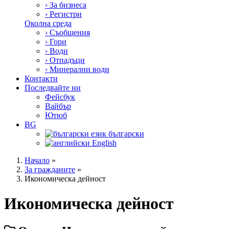
›
За бизнеса
›
Регистри
Околна среда
›
Съобщения
›
Гори
›
Води
›
Отпадъци
›
Минерални води
Контакти
Последвайте ни
Фейсбук
Вайбър
Ютюб
BG
български
English
Начало
»
За гражданите
»
Икономическа дейност
Икономическа дейност