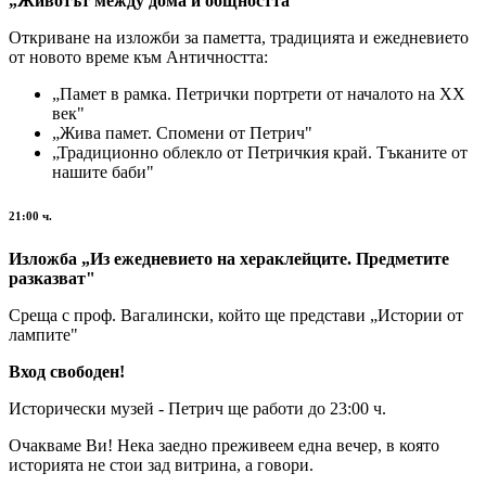
„Животът между дома и общността"
Откриване на изложби за паметта, традицията и ежедневието
от новото време към Античността:
„Памет в рамка. Петрички портрети от началото на XX
век"
„Жива памет. Спомени от Петрич"
„Традиционно облекло от Петричкия край. Тъканите от
нашите баби"
21:00 ч.
Изложба „Из ежедневието на хераклейците. Предметите
разказват"
Среща с проф. Вагалински, който ще представи „Истории от
лампите"
Вход свободен!
Исторически музей - Петрич ще работи до 23:00 ч.
Очакваме Ви! Нека заедно преживеем една вечер, в която
историята не стои зад витрина, а говори.