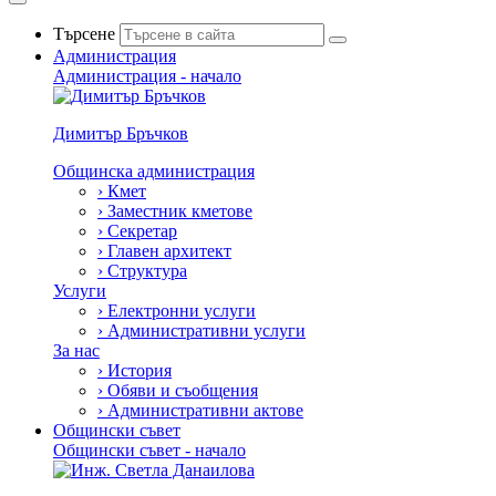
Търсене
Администрация
Администрация - начало
Димитър Бръчков
Общинска администрация
›
Кмет
›
Заместник кметове
›
Секретар
›
Главен архитект
›
Структура
Услуги
›
Електронни услуги
›
Административни услуги
За нас
›
История
›
Обяви и съобщения
›
Административни актове
Общински съвет
Общински съвет - начало