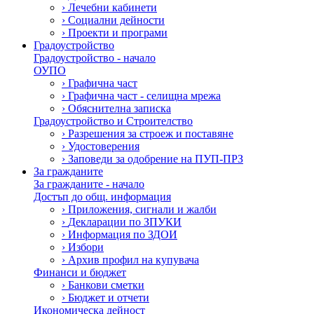
›
Лечебни кабинети
›
Социални дейности
›
Проекти и програми
Градоустройство
Градоустройство - начало
ОУПО
›
Графична част
›
Графична част - селищна мрежа
›
Обяснителна записка
Градоустройство и Строителство
›
Разрешения за строеж и поставяне
›
Удостоверения
›
Заповеди за одобрение на ПУП-ПРЗ
За гражданите
За гражданите - начало
Достъп до общ. информация
›
Приложения, сигнали и жалби
›
Декларации по ЗПУКИ
›
Информация по ЗДОИ
›
Избори
›
Архив профил на купувача
Финанси и бюджет
›
Банкови сметки
›
Бюджет и отчети
Икономическа дейност