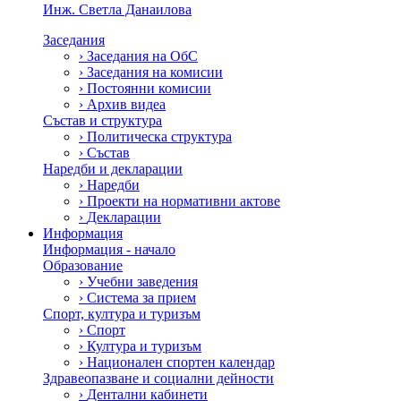
Инж. Светла Данаилова
Заседания
›
Заседания на ОбС
›
Заседания на комисии
›
Постоянни комисии
›
Архив видеа
Състав и структура
›
Политическа структура
›
Състав
Наредби и декларации
›
Наредби
›
Проекти на нормативни актове
›
Декларации
Информация
Информация - начало
Образование
›
Учебни заведения
›
Система за прием
Спорт, култура и туризъм
›
Спорт
›
Култура и туризъм
›
Национален спортен календар
Здравеопазване и социални дейности
›
Дентални кабинети