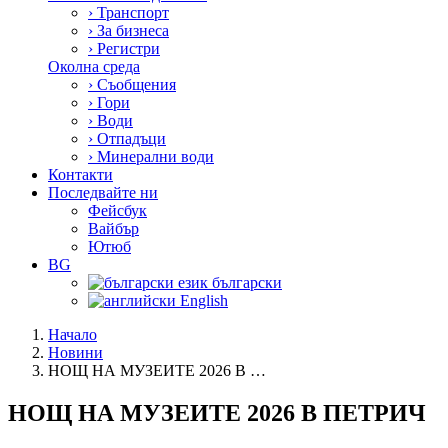
›
Транспорт
›
За бизнеса
›
Регистри
Околна среда
›
Съобщения
›
Гори
›
Води
›
Отпадъци
›
Минерални води
Контакти
Последвайте ни
Фейсбук
Вайбър
Ютюб
BG
български
English
Начало
Новини
НОЩ НА МУЗЕИТЕ 2026 В …
НОЩ НА МУЗЕИТЕ 2026 В ПЕТРИЧ