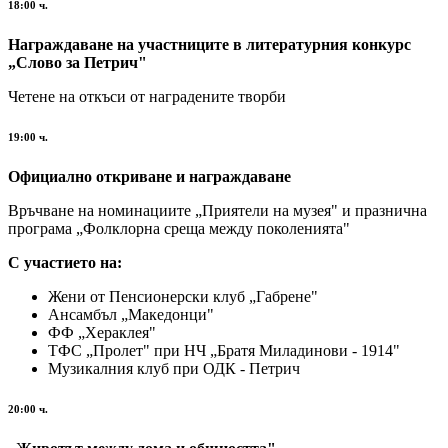
18:00 ч.
Награждаване на участниците в литературния конкурс
„Слово за Петрич"
Четене на откъси от наградените творби
19:00 ч.
Официално откриване и награждаване
Връчване на номинациите „Приятели на музея" и празнична
програма „Фолклорна среща между поколенията"
С участието на:
Жени от Пенсионерски клуб „Габрене"
Ансамбъл „Македонци"
ФФ „Хераклея"
ТФС „Пролет" при НЧ „Братя Миладинови - 1914"
Музикалния клуб при ОДК - Петрич
20:00 ч.