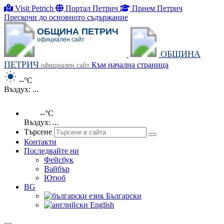
Visit Petrich
Портал Петрич
Прием Петрич
Прескочи до основното съдържание
ОБЩИНА ПЕТРИЧ
официален сайт
ОБЩИНА
ПЕТРИЧ
Към начална страница
официален сайт
--°C
Въздух: ...
--°C
Въздух: ...
Търсене
Контакти
Последвайте ни
Фейсбук
Вайбър
Ютюб
BG
Български
English