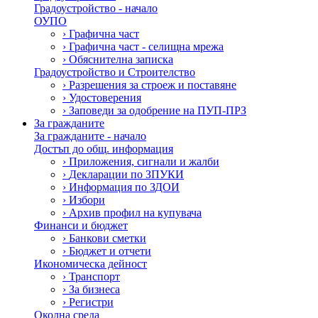
Градоустройство - начало
ОУПО
›
Графична част
›
Графична част - селищна мрежа
›
Обяснителна записка
Градоустройство и Строителство
›
Разрешения за строеж и поставяне
›
Удостоверения
›
Заповеди за одобрение на ПУП-ПРЗ
За гражданите
За гражданите - начало
Достъп до общ. информация
›
Приложения, сигнали и жалби
›
Декларации по ЗПУКИ
›
Информация по ЗДОИ
›
Избори
›
Архив профил на купувача
Финанси и бюджет
›
Банкови сметки
›
Бюджет и отчети
Икономическа дейност
›
Транспорт
›
За бизнеса
›
Регистри
Околна среда