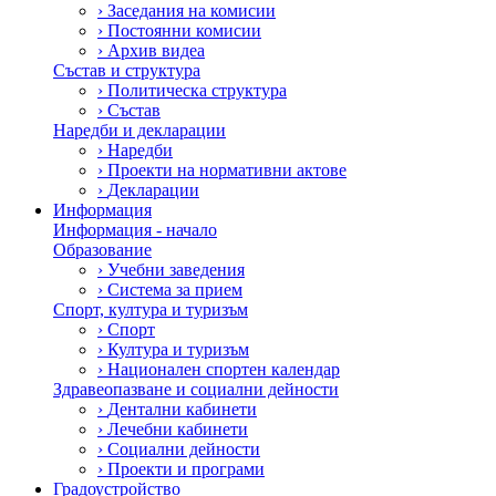
›
Заседания на комисии
›
Постоянни комисии
›
Архив видеа
Състав и структура
›
Политическа структура
›
Състав
Наредби и декларации
›
Наредби
›
Проекти на нормативни актове
›
Декларации
Информация
Информация - начало
Образование
›
Учебни заведения
›
Система за прием
Спорт, култура и туризъм
›
Спорт
›
Култура и туризъм
›
Национален спортен календар
Здравеопазване и социални дейности
›
Дентални кабинети
›
Лечебни кабинети
›
Социални дейности
›
Проекти и програми
Градоустройство