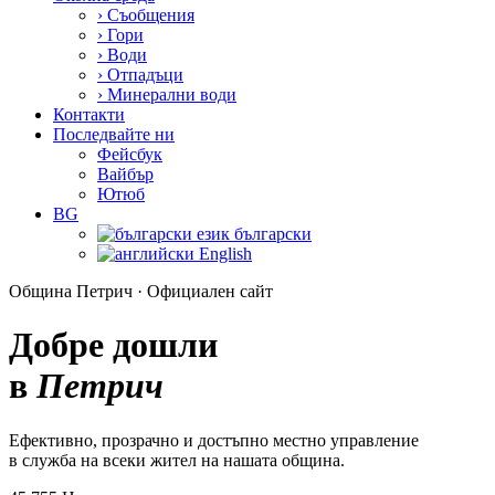
›
Съобщения
›
Гори
›
Води
›
Отпадъци
›
Минерални води
Контакти
Последвайте ни
Фейсбук
Вайбър
Ютюб
BG
български
English
Община Петрич · Официален сайт
Добре дошли
в
Петрич
Ефективно, прозрачно и достъпно местно управление
в служба на всеки жител на нашата община.