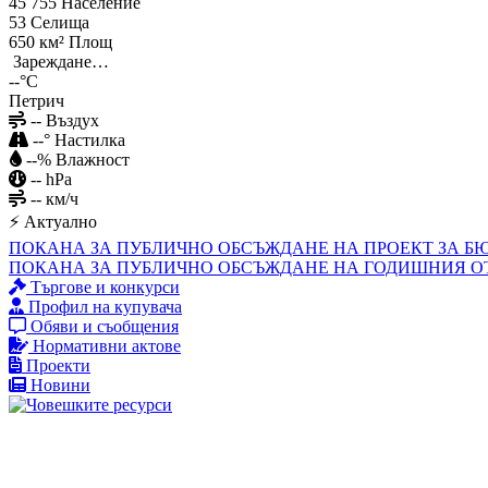
45 755
Население
53
Селища
650 км²
Площ
Зареждане…
--°C
Петрич
--
Въздух
--°
Настилка
--%
Влажност
--
hPa
--
км/ч
⚡ Актуално
ПОКАНА ЗА ПУБЛИЧНО ОБСЪЖДАНЕ НА ПРОЕКТ ЗА БЮД
ПОКАНА ЗА ПУБЛИЧНО ОБСЪЖДАНЕ НА ГОДИШНИЯ ОТ
Търгове и конкурси
Профил на купувача
Обяви и съобщения
Нормативни актове
Проекти
Новини