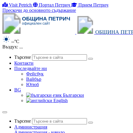
Visit Petrich
Портал Петрич
Прием Петрич
Прескочи до основното съдържание
ОБЩИНА ПЕТРИЧ
официален сайт
ОБЩИНА ПЕТ
--°C
Въздух: ...
Търсене
Контакти
Последвайте ни
Фейсбук
Вайбър
Ютюб
BG
Български
English
Търсене
Администрация
Администрация - начало