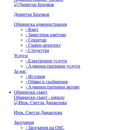
Димитър Бръчков
Общинска администрация
›
Кмет
›
Заместник кметове
›
Секретар
›
Главен архитект
›
Структура
Услуги
›
Електронни услуги
›
Административни услуги
За нас
›
История
›
Обяви и съобщения
›
Административни актове
Общински съвет
Общински съвет - начало
Инж. Светла Данаилова
Заседания
›
Заседания на ОбС