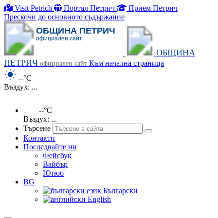
Visit Petrich
Портал Петрич
Прием Петрич
Прескочи до основното съдържание
ОБЩИНА ПЕТРИЧ
официален сайт
ОБЩИНА
ПЕТРИЧ
Към начална страница
официален сайт
--°C
Въздух: ...
--°C
Въздух: ...
Търсене
Контакти
Последвайте ни
Фейсбук
Вайбър
Ютюб
BG
Български
English