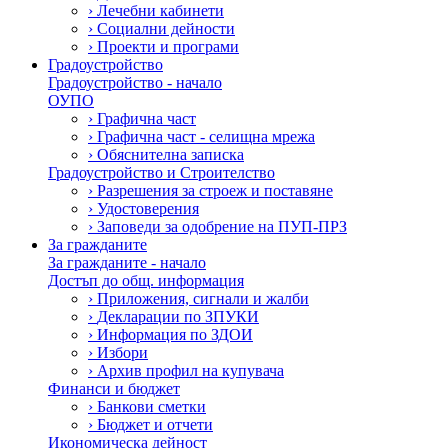
›
Лечебни кабинети
›
Социални дейности
›
Проекти и програми
Градоустройство
Градоустройство - начало
ОУПО
›
Графична част
›
Графична част - селищна мрежа
›
Обяснителна записка
Градоустройство и Строителство
›
Разрешения за строеж и поставяне
›
Удостоверения
›
Заповеди за одобрение на ПУП-ПРЗ
За гражданите
За гражданите - начало
Достъп до общ. информация
›
Приложения, сигнали и жалби
›
Декларации по ЗПУКИ
›
Информация по ЗДОИ
›
Избори
›
Архив профил на купувача
Финанси и бюджет
›
Банкови сметки
›
Бюджет и отчети
Икономическа дейност