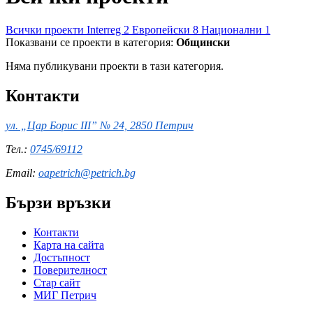
Всички проекти
Interreg
2
Европейски
8
Национални
1
Показвани се проекти в категория:
Общински
Няма публикувани проекти в тази категория.
Контакти
ул. „Цар Борис III” № 24, 2850 Петрич
Тел.:
0745/69112
Email:
oapetrich@petrich.bg
Бързи връзки
Контакти
Карта на сайта
Достъпност
Поверителност
Стар сайт
МИГ Петрич