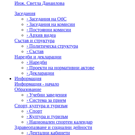
Инж. Светла Данаилова
Заседания
›
Заседания на ОбС
›
Заседания на комисии
›
Постоянни комисии
›
Архив видеа
Състав и структура
›
Политическа структура
›
Състав
Наредби и декларации
›
Наредби
›
Проекти на нормативни актове
›
Декларации
Информация
Информация - начало
Образование
›
Учебни заведения
›
Система за прием
Спорт, култура и туризъм
›
Спорт
›
Култура и туризъм
›
Национален спортен календар
Здравеопазване и социални дейности
›
Дентални кабинети