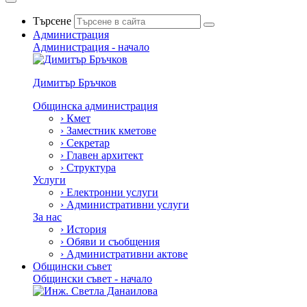
Търсене
Администрация
Администрация - начало
Димитър Бръчков
Общинска администрация
›
Кмет
›
Заместник кметове
›
Секретар
›
Главен архитект
›
Структура
Услуги
›
Електронни услуги
›
Административни услуги
За нас
›
История
›
Обяви и съобщения
›
Административни актове
Общински съвет
Общински съвет - начало