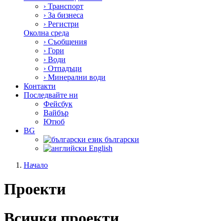
›
Транспорт
›
За бизнеса
›
Регистри
Околна среда
›
Съобщения
›
Гори
›
Води
›
Отпадъци
›
Минерални води
Контакти
Последвайте ни
Фейсбук
Вайбър
Ютюб
BG
български
English
Начало
Проекти
Всички проекти