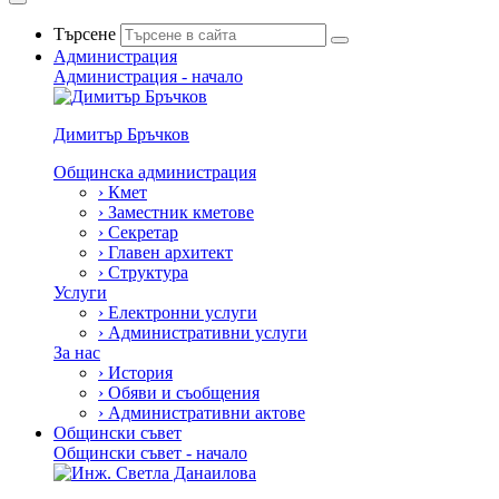
Търсене
Администрация
Администрация - начало
Димитър Бръчков
Общинска администрация
›
Кмет
›
Заместник кметове
›
Секретар
›
Главен архитект
›
Структура
Услуги
›
Електронни услуги
›
Административни услуги
За нас
›
История
›
Обяви и съобщения
›
Административни актове
Общински съвет
Общински съвет - начало