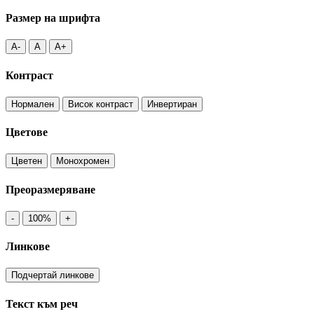
Размер на шрифта
A-
A
A+
Контраст
Нормален
Висок контраст
Инвертиран
Цветове
Цветен
Монохромен
Преоразмеряване
-
100%
+
Линкове
Подчертай линкове
Текст към реч