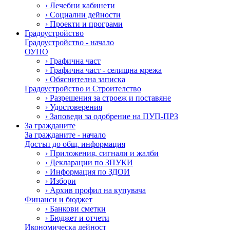
›
Лечебни кабинети
›
Социални дейности
›
Проекти и програми
Градоустройство
Градоустройство - начало
ОУПО
›
Графична част
›
Графична част - селищна мрежа
›
Обяснителна записка
Градоустройство и Строителство
›
Разрешения за строеж и поставяне
›
Удостоверения
›
Заповеди за одобрение на ПУП-ПРЗ
За гражданите
За гражданите - начало
Достъп до общ. информация
›
Приложения, сигнали и жалби
›
Декларации по ЗПУКИ
›
Информация по ЗДОИ
›
Избори
›
Архив профил на купувача
Финанси и бюджет
›
Банкови сметки
›
Бюджет и отчети
Икономическа дейност