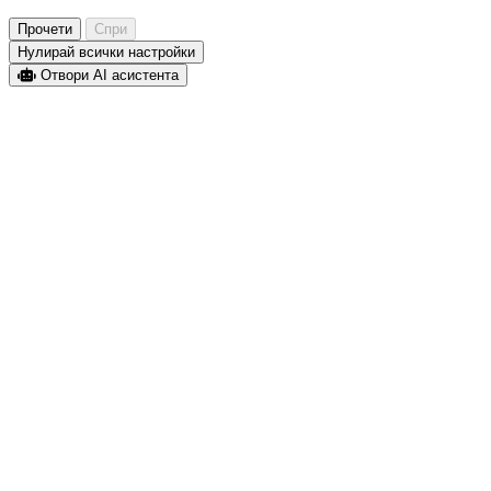
Прочети
Спри
Нулирай всички настройки
Отвори AI асистента