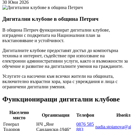
30 Юни 2026
Дигитални клубове в община Петрич
В община Петрич функционират дигитални клубове,
изградени с подкрепата на Националния план за
възстановяване и устойчивост.
Дигиталните клубове предоставят достъп до компютърна
техника и интернет, съдействие при използване на
електронни административни услуги, както и възможности за
обучение и развитие на дигиталните умения на гражданите.
Услугите са насочени към всички жители на общината,
включително възрастни хора, хора с увреждания и лица с
ограничени дигитални умения.
Функциониращи дигитални клубове
Населено
Организация
Телефон
Имейл
място
Генерал
НЧ „Яне
0876 585
nadia.stoianova@a
Тодоров
Сандански-1946“
883