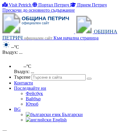
Visit Petrich
Портал Петрич
Прием Петрич
Прескочи до основното съдържание
ОБЩИНА ПЕТРИЧ
официален сайт
ОБЩИНА
ПЕТРИЧ
Към начална страница
официален сайт
--°C
Въздух: ...
--°C
Въздух: ...
Търсене
Контакти
Последвайте ни
Фейсбук
Вайбър
Ютюб
BG
Български
English