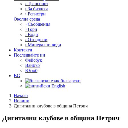
›
Транспорт
›
За бизнеса
›
Регистри
Околна среда
›
Съобщения
›
Гори
›
Води
›
Отпадъци
›
Минерални води
Контакти
Последвайте ни
Фейсбук
Вайбър
Ютюб
BG
български
English
Начало
Новини
Дигитални клубове в община Петрич
Дигитални клубове в община Петрич