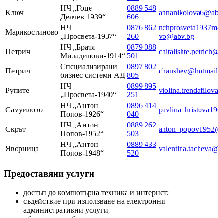
НЧ „Гоце
0889 548
Ключ
annanikolova6@ab
Делчев-1939“
606
НЧ
0876 862
nchprosveta1937m
Марикостиново
„Просвета-1937“
260
vo@abv.bg
НЧ „Братя
0879 088
Петрич
chitalishte.petric
Миладинови-1914“
501
Специализирани
0897 802
Петрич
chaushev@hotmail
бизнес системи АД
805
НЧ
0899 895
Рупите
violina.trendafilo
„Просвета-1940“
251
НЧ „Антон
0896 414
Самуилово
pavlina_hristova1
Попов-1926“
040
НЧ „Антон
0889 262
Скрът
anton_popov1952
Попов-1952“
503
НЧ „Антон
0889 433
Яворница
valentina.tacheva
Попов-1948“
520
Предоставяни услуги
достъп до компютърна техника и интернет;
съдействие при използване на електронни
административни услуги;