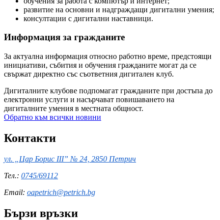
обучения за работа с компютър и интернет;
развитие на основни и надграждащи дигитални умения;
консултации с дигитални наставници.
Информация за гражданите
За актуална информация относно работно време, предстоящи
инициативи, събития и обучения гражданите могат да се
свържат директно със съответния дигитален клуб.
Дигиталните клубове подпомагат гражданите при достъпа до
електронни услуги и насърчават повишаването на
дигиталните умения в местната общност.
Обратно към всички новини
Контакти
ул. „Цар Борис III” № 24, 2850 Петрич
Тел.:
0745/69112
Email:
oapetrich@petrich.bg
Бързи връзки