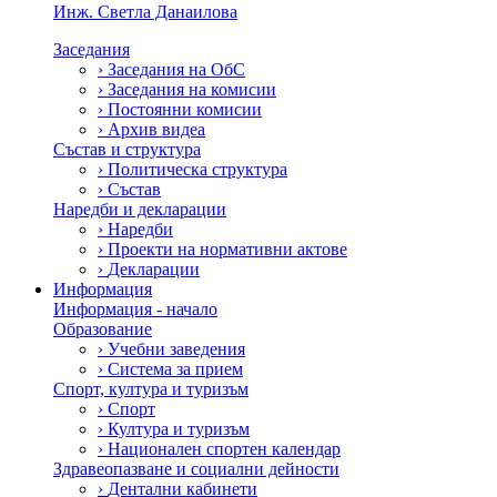
Инж. Светла Данаилова
Заседания
›
Заседания на ОбС
›
Заседания на комисии
›
Постоянни комисии
›
Архив видеа
Състав и структура
›
Политическа структура
›
Състав
Наредби и декларации
›
Наредби
›
Проекти на нормативни актове
›
Декларации
Информация
Информация - начало
Образование
›
Учебни заведения
›
Система за прием
Спорт, култура и туризъм
›
Спорт
›
Култура и туризъм
›
Национален спортен календар
Здравеопазване и социални дейности
›
Дентални кабинети