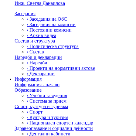
Инж. Светла Данаилова
Заседания
›
Заседания на ОбС
›
Заседания на комисии
›
Постоянни комисии
›
Архив видеа
Състав и структура
›
Политическа структура
›
Състав
Наредби и декларации
›
Наредби
›
Проекти на нормативни актове
›
Декларации
Информация
Информация - начало
Образование
›
Учебни заведения
›
Система за прием
Спорт, култура и туризъм
›
Спорт
›
Култура и туризъм
›
Национален спортен календар
Здравеопазване и социални дейности
›
Дентални кабинети