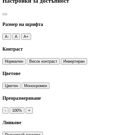
Настройки за достъпност
Размер на шрифта
A-
A
A+
Контраст
Нормален
Висок контраст
Инвертиран
Цветове
Цветен
Монохромен
Преоразмеряване
-
100%
+
Линкове
Подчертай линкове