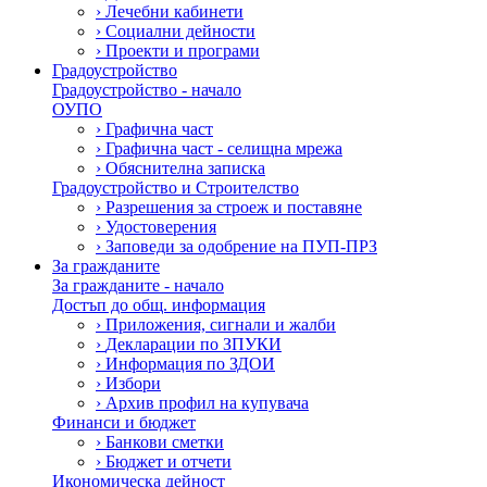
›
Лечебни кабинети
›
Социални дейности
›
Проекти и програми
Градоустройство
Градоустройство - начало
ОУПО
›
Графична част
›
Графична част - селищна мрежа
›
Обяснителна записка
Градоустройство и Строителство
›
Разрешения за строеж и поставяне
›
Удостоверения
›
Заповеди за одобрение на ПУП-ПРЗ
За гражданите
За гражданите - начало
Достъп до общ. информация
›
Приложения, сигнали и жалби
›
Декларации по ЗПУКИ
›
Информация по ЗДОИ
›
Избори
›
Архив профил на купувача
Финанси и бюджет
›
Банкови сметки
›
Бюджет и отчети
Икономическа дейност