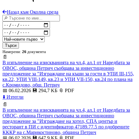
Назад към Околна среда
Търси
Намерени:
26
документа
📄
В изпълнение на изискванията на чл.4, ал.1 от Наредбата за
ОВОС, община Петрич съобщава за инвестиционно
предложение за "Изграждане на къщи за гости в УПИ III-155,
кв.22, УПИ VIII-149, кв.23 и УПИ VII-150, кв.24 по плана на
с.Кромидово, общ. Петрич
📅 06.02.2026
💾 294,7 KБ
📎 PDF
⬇️ Изтегли
📄
В изпълнение на изискванията на чл.4, ал.1 от Наредбата за
ОВОС, община Петрич съобщава за инвестиционно
предложение за "Изграждане на хотел, СПА център и
ресторант в ПИ с идентификатор 47189.77.5 по одобрените
КККР на с.Марикостиново, община Петрич
📅 06.02.2026
💾 647,9 KБ
📎 PDF