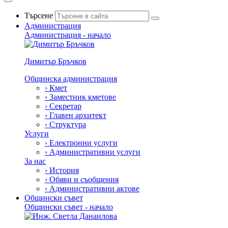
Търсене
Администрация
Администрация - начало
Димитър Бръчков
Общинска администрация
›
Кмет
›
Заместник кметове
›
Секретар
›
Главен архитект
›
Структура
Услуги
›
Електронни услуги
›
Административни услуги
За нас
›
История
›
Обяви и съобщения
›
Административни актове
Общински съвет
Общински съвет - начало