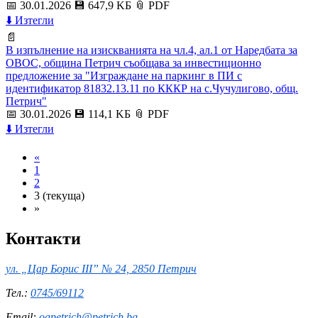
📅 30.01.2026
💾 647,9 KБ
📎 PDF
⬇️ Изтегли
📄
В изпълнение на изискванията на чл.4, ал.1 от Наредбата за
ОВОС, община Петрич съобщава за инвестиционно
предложение за "Изграждане на паркинг в ПИ с
идентификатор 81832.13.11 по КККР на с.Чучулигово, общ.
Петрич"
📅 30.01.2026
💾 114,1 KБ
📎 PDF
⬇️ Изтегли
«
1
2
3
(текуща)
»
Контакти
ул. „Цар Борис III” № 24, 2850 Петрич
Тел.:
0745/69112
Email:
oapetrich@petrich.bg