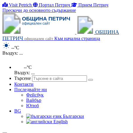
Visit Petrich
Портал Петрич
Прием Петрич
Прескочи до основното съдържание
ОБЩИНА ПЕТРИЧ
официален сайт
ОБЩИНА
ПЕТРИЧ
Към начална страница
официален сайт
--°C
Въздух: ...
--°C
Въздух: ...
Търсене
Контакти
Последвайте ни
Фейсбук
Вайбър
Ютюб
BG
Български
English