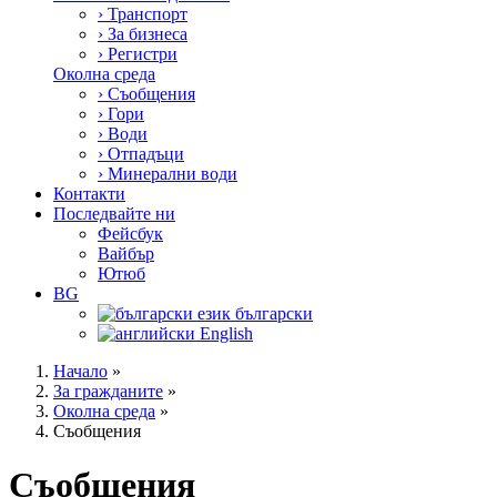
›
Транспорт
›
За бизнеса
›
Регистри
Околна среда
›
Съобщения
›
Гори
›
Води
›
Отпадъци
›
Минерални води
Контакти
Последвайте ни
Фейсбук
Вайбър
Ютюб
BG
български
English
Начало
»
За гражданите
»
Околна среда
»
Съобщения
Съобщения